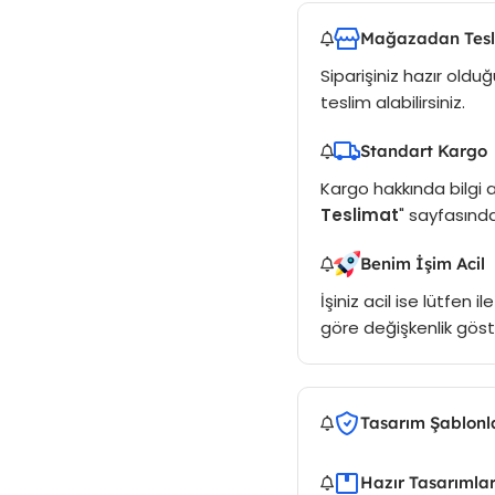
Mağazadan Tes
Siparişiniz hazır ol
teslim alabilirsiniz.
Standart Kargo
Kargo hakkında bilgi a
Teslimat
" sayfasından
Benim İşim Acil
İşiniz acil ise lütfen 
göre değişkenlik göste
Tasarım Şablonl
Hazır Tasarımla