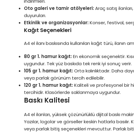
indirimleri.
Oto galeri ve tamir atölyeleri:
Araç satış ilanları
duyuruları.
Etkinlik ve organizasyonlar:
Konser, festival, serg
Kağıt Seçenekleri
A4 el ilanı baskısında kullanılan kağıt türü, ilanın 
80 gr 1. hamur kağıt:
En ekonomik seçenektir. Kısa
uygundur. Tek yüz baskıda tek renk iyi sonuç verir.
105 gr 1. hamur kağıt:
Orta kalınlıktadır. Daha da
veya parlak görünüm tercih edilebilir.
120 gr 1. hamur kağıt:
Kaliteli ve profesyonel bir his
tercihidir. Klasörlerde saklanmaya uygundur.
Baskı Kalitesi
A4 el ilanları, yüksek çözünürlüklü dijital baskı makin
Yazılar, logolar ve görseller keskin hatlarla basılır
veya parlak bitiş seçenekleri mevcuttur. Parlak biti