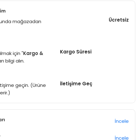
lim
Ücretsiz
duğunda mağazadan
Kargo Süresi
lmak için "
Kargo &
 bilgi alın.
İletişime Geç
iletişime geçin. (Ürüne
rir.)
arı
İncele
r
İncele