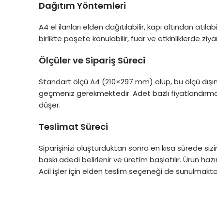
Dağıtım Yöntemleri
A4 el ilanları elden dağıtılabilir, kapı altından atılabi
birlikte poşete konulabilir, fuar ve etkinliklerde ziyar
Ölçüler ve Sipariş Süreci
Standart ölçü A4 (210×297 mm) olup, bu ölçü dışınd
geçmeniz gerekmektedir. Adet bazlı fiyatlandırma 
düşer.
Teslimat Süreci
Siparişinizi oluşturduktan sonra en kısa sürede sizinl
baskı adedi belirlenir ve üretim başlatılır. Ürün haz
Acil işler için elden teslim seçeneği de sunulmakta