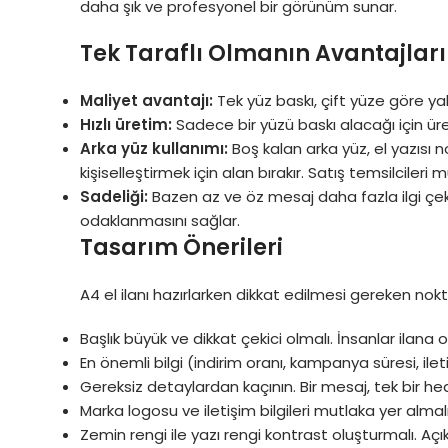
daha şık ve profesyonel bir görünüm sunar.
Tek Taraflı Olmanın Avantajları
Maliyet avantajı:
Tek yüz baskı, çift yüze göre ya
Hızlı üretim:
Sadece bir yüzü baskı alacağı için üret
Arka yüz kullanımı:
Boş kalan arka yüz, el yazısı
kişiselleştirmek için alan bırakır. Satış temsilcileri
Sadeliği:
Bazen az ve öz mesaj daha fazla ilgi çe
odaklanmasını sağlar.
Tasarım Önerileri
A4 el ilanı hazırlarken dikkat edilmesi gereken nokt
Başlık büyük ve dikkat çekici olmalı. İnsanlar ilana
En önemli bilgi (indirim oranı, kampanya süresi, i
Gereksiz detaylardan kaçının. Bir mesaj, tek bir hed
Marka logosu ve iletişim bilgileri mutlaka yer almalı
Zemin rengi ile yazı rengi kontrast oluşturmalı. Aç