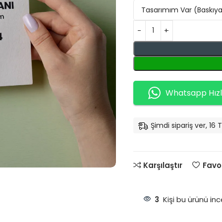
Whatsapp Hızlı
Şimdi sipariş ver, 1
Karşılaştır
Favor
3
Kişi bu ürünü inc