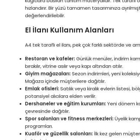
kağıtlara basılan tanıtım materyalidir. Tek taraflı 
hızlandırır. Bir yüzü tamamen tasarımınıza ayrılmıştı
değerlendirilebilir.
El İlanı Kullanım Alanları
A4 tek taraflı el ilanı, pek çok farklı sektörde ve ama
Restoran ve kafeler:
Günlük menüler, indirim kamp
bırakılır, vitrine asılır veya kapı altından atılır.
Giyim mağazaları:
Sezon indirimleri, yeni koleksi
Mağaza içinde müşterilere dağıtılır.
Emlak ofisleri:
Satılık veya kiralık evlerin listesi, b
potansiyel alıcılara elden verilir.
Dershaneler ve eğitim kurumları:
Yeni dönem kayı
çevresinde dağıtılır.
Spor salonları ve fitness merkezleri:
Üyelik kampa
programları.
Kuaför ve güzellik salonları:
İlk kez gelen müşte