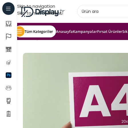
Skip to navigation
Skip to main content
Tüm Kategoriler
Anasayfa
Kampanyalar
Fırsat Ürünler
Sık
Ana Sayfa
Matbaa
A4 El İlanı (Tek Taraflı)