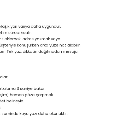
klaşık yarı yarıya daha uygundur.
im süresi kısalır.
 not eklemek, adres yazmak veya
 müşteriyle konuşurken arka yüze not alabilir.
ker. Tek yüz, dikkatin dağılmadan mesaja
alar:
 ortalama 3 saniye bakar.
letişim) hemen göze çarpmalı.
ef belirleyin.
.
ık zeminde koyu yazı daha okunaktır.