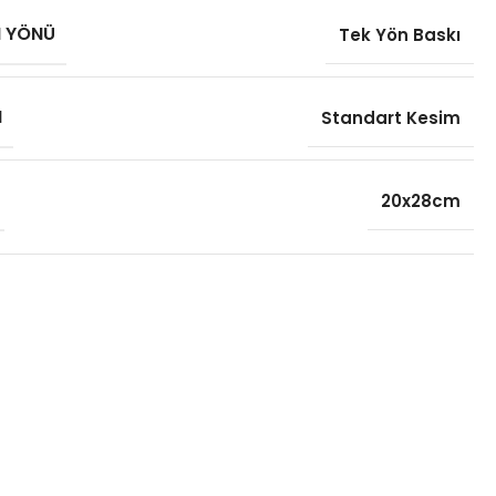
I YÖNÜ
Tek Yön Baskı
M
Standart Kesim
20x28cm