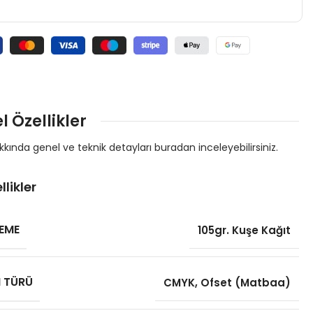
l Özellikler
kında genel ve teknik detayları buradan inceleyebilirsiniz.
llikler
EME
105gr. Kuşe Kağıt
I TÜRÜ
CMYK
,
Ofset (Matbaa)