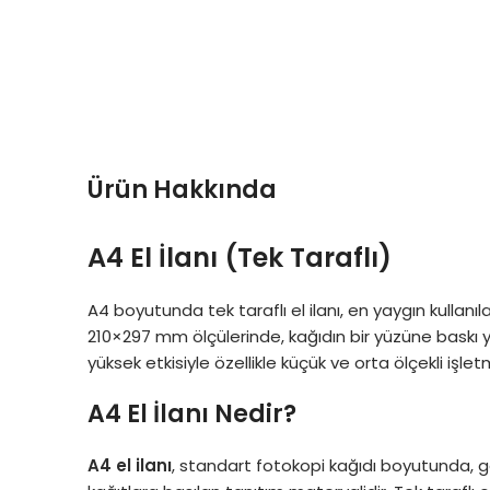
Ürün Hakkında
A4 El İlanı (Tek Taraflı)
A4 boyutunda tek taraflı el ilanı, en yaygın kullanı
210×297 mm ölçülerinde, kağıdın bir yüzüne baskı ya
yüksek etkisiyle özellikle küçük ve orta ölçekli işl
A4 El İlanı Nedir?
A4 el ilanı
, standart fotokopi kağıdı boyutunda, g