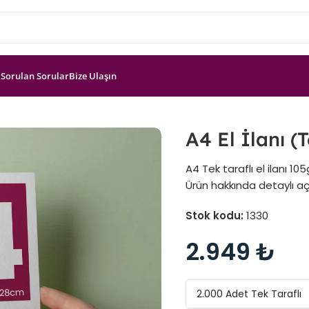
 Sorulan Sorular
Bize Ulaşın
A4 El İlanı (T
A4 Tek taraflı el ilanı 10
Ürün hakkında detaylı açık
Stok kodu:
1330
2.949
₺