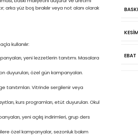
olması, baskı maliyetini düşürür ve üretimi
r; arka yüz boş bırakılır veya not alanı olarak
BASK
KESI
çla kullanılır:
EBAT
anyaları, yeni lezzetlerin tanıtımı. Masalara
yon duyuruları, özel gün kampanyaları.
ölge tanıtımları. Vitrinde sergilenir veya
tları, kurs programları, etüt duyuruları. Okul
nyaları, yeni açılış indirimleri, grup ders
rilere özel kampanyalar, sezonluk bakım