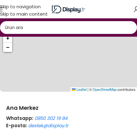
Skip to navigation
Skip to main content
+
−
Leaflet
|
©
OpenStreetMap
contributors
Ana Merkez
Whatsapp:
0850 302 19 84
E-posta:
destek@display.tr