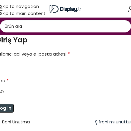
Skip to navigation
Skip to main content
iriş Yap
*
llanıcı adı veya e-posta adresi
*
fre
Log In
Beni Unutma
Şifreni mi unutt