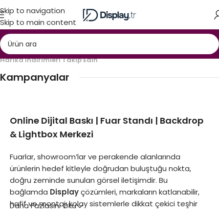
Skip to navigation
Skip to main content
Harika İndirimleri Takip Edin
Kampanyalar
24 Nov - 2 Dec
Online Dijital Baskı | Fuar Standı | Backdrop
Hoş Geldin
& Lightbox Merkezi
İlk siparişinize özel kampanya
Fuarlar, showroom’lar ve perakende alanlarında
ürünlerin hedef kitleyle doğrudan buluştuğu nokta,
doğru zeminde sunulan görsel iletişimdir. Bu
bağlamda
Display
çözümleri, markaların katlanabilir,
hafif ve montajı kolay sistemlerle dikkat çekici teşhir
Daha Fazlasını Oku
alanları oluşturmasına imkan tanımaktadır. Özellikle