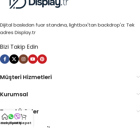
Dijital baskıdan fuar standına, lightbox'tan backdrop'a: Tek
adres Display.tr
Bizi Takip Edin
Müşteri Hizmetleri
Kurumsal
Trend Ürünler
nasayfa
Hızlı Sipariş
ARA
Sepet
Popüler Kategoriler