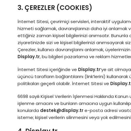
3. ÇEREZLER (COOKIES)
İnternet Sitesi, çevrimiçi servisleri, interaktif uygulama
hizmeti sağlamak, davranışlarınızı daha iyi anlamak v
ettiğiniz zaman kişisel bilgilerinizi anımsatır. Bunun
ziyaretinizde sizi ve kişisel bilgilerinizi anımsayarak 
Çerezler, kullanıcı davranışlarını anlamak, üyelerimizi
Display.tr
, bu bilgileri pazarlama ve reklam hizmetler
İnternet Sitesi içeriğinde ve
Display.tr
’ye ait olmaya
üçüncü tarafların bağlantılarını (link’lerini) kullanarak üç
politikaları geçerli olabilir. İnternet Sitesi ve
Display.t
6698 sayılı Kişisel Verilerin İşlenmesi Hakkında Kanun uya
işlenme amacını ve bunların amacına uygun kullanılıp k
konularda
destek@display.tr
e-posta adresi vasıtası 
isteme; kişisel verilerin silinmesini veya yok edilmesin