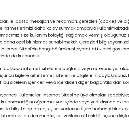
ları, e-posta mesajları ve reklamları, çerezleri (cookie) ve diğer 
e hizmetlerimizi daha kolay sunmak amacıyla kullanılmaktadır. Ç
la amacımız size kullanım kolaylığı sağlamak, vermiş olduğunuz 
size daha özel bir hizmet sunabilmektir. Çerezleri bilgisayarınızd
n İnternet Sitesi’nin hangi bölümlerini ziyaret ettiklerini göst
inde de kullanabilir.
n başkaca internet sitelerine bağlantı veya referans yer alabili
üncü kişilere ait internet siteleri ile bilgilerinizi paylaşırsanız, 
r
, bu sitelerin içerikleri veya içerdikleri diğer bağlantılardan so
rınca, Kullanıcılar, İnternet Sitesi’ne üye olmaları sebebiyle; ki
ullanılmadığını öğrenme, yurt içinde veya yurt dışında aktarıl
ile bilgi talep etme; kişisel verilerine ilişkin herhangi bir eksi
i isteme ve bu durumun kişisel verilerin aktarıldığı üçüncü kişile