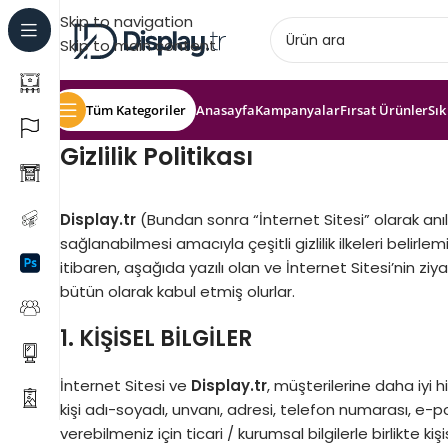
Skip to navigation
Skip to main content
Tüm Kategoriler
Anasayfa
Kampanyalar
Fırsat Ürünler
Sık
Gizlilik Politikası
Display.tr
(Bundan sonra “İnternet Sitesi” olarak anıla
sağlanabilmesi amacıyla çeşitli gizlilik ilkeleri belirlem
itibaren, aşağıda yazılı olan ve İnternet Sitesi’nin zi
bütün olarak kabul etmiş olurlar.
1. KİŞİSEL BİLGİLER
İnternet Sitesi ve
Display.tr
, müşterilerine daha iyi h
kişi adı-soyadı, unvanı, adresi, telefon numarası, e-pos
verebilmeniz için ticari / kurumsal bilgilerle birlikte 