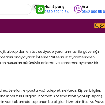
Hızlı Sipariş
Ara
0850 302 19 84
0542 699 55 
nolojik altyapıdan en üst seviyede yararlanması ile güvenliğin
ası metnini onaylayarak İnternet Sitesi’ni ilk ziyaretlerinden
 içeren hususları bütünüyle anlamış ve tamamını ayrılmaz bir
adres, telefon, e-posta vb.) talep etmektedir. Kişisel bilgiler,
ik her türlü bilgidir. İnternet Sitesi’ne kayıt yaptırıp sipariş
si’nin veri tabanında toplanan bu bilgiler, hizmetin ifası ve/veya