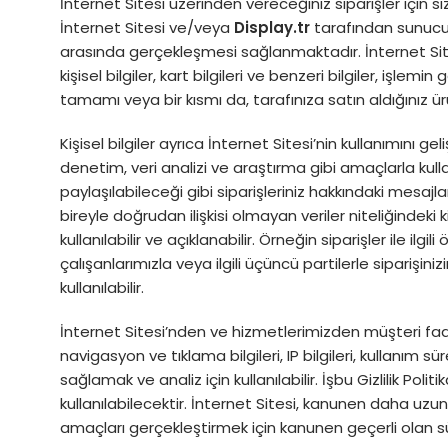
İnternet Sitesi üzerinden vereceğiniz siparişler için s
İnternet Sitesi ve/veya
Display.tr
tarafından sunucul
arasında gerçekleşmesi sağlanmaktadır. İnternet Sites
kişisel bilgiler, kart bilgileri ve benzeri bilgiler, işlemin
tamamı veya bir kısmı da, tarafınıza satın aldığınız ür
Kişisel bilgiler ayrıca İnternet Sitesi’nin kullanımını 
denetim, veri analizi ve araştırma gibi amaçlarla kullan
paylaşılabileceği gibi siparişleriniz hakkındaki mesajlar
bireyle doğrudan ilişkisi olmayan veriler niteliğindeki k
kullanılabilir ve açıklanabilir. Örneğin siparişler ile ilgil
çalışanlarımızla veya ilgili üçüncü partilerle siparişi
kullanılabilir.
İnternet Sitesi’nden ve hizmetlerimizden müşteri faaliye
navigasyon ve tıklama bilgileri, IP bilgileri, kullanım s
sağlamak ve analiz için kullanılabilir. İşbu Gizlilik P
kullanılabilecektir. İnternet Sitesi, kanunen daha uzun
amaçları gerçekleştirmek için kanunen geçerli olan 