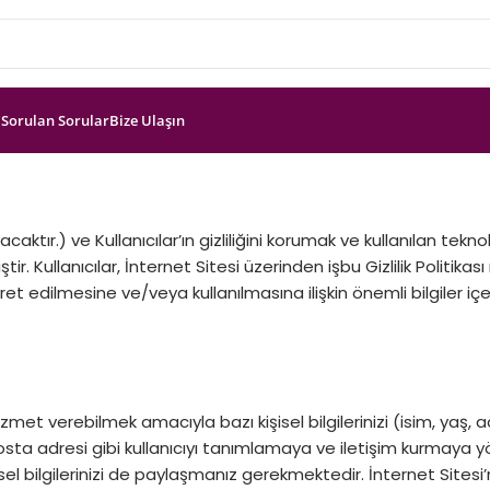
 Sorulan Sorular
Bize Ulaşın
caktır.) ve Kullanıcılar’ın gizliliğini korumak ve kullanılan tek
iştir. Kullanıcılar, İnternet Sitesi üzerinden işbu Gizlilik Politik
yaret edilmesine ve/veya kullanılmasına ilişkin önemli bilgiler
izmet verebilmek amacıyla bazı kişisel bilgilerinizi (isim, yaş, 
ta adresi gibi kullanıcıyı tanımlamaya ve iletişim kurmaya yönel
kişisel bilgilerinizi de paylaşmanız gerekmektedir. İnternet Site