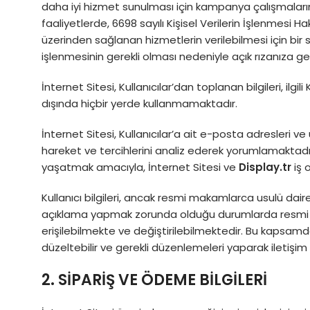
daha iyi hizmet sunulması için kampanya çalışmalarınd
faaliyetlerde, 6698 sayılı Kişisel Verilerin İşlenmesi 
üzerinden sağlanan hizmetlerin verilebilmesi için bir s
işlenmesinin gerekli olması nedeniyle açık rızanıza g
İnternet Sitesi, Kullanıcılar’dan toplanan bilgileri, i
dışında hiçbir yerde kullanmamaktadır.
İnternet Sitesi, Kullanıcılar’a ait e-posta adresleri ve üy
hareket ve tercihlerini analiz ederek yorumlamaktadır. 
yaşatmak amacıyla, İnternet Sitesi ve
Display.tr
iş o
Kullanıcı bilgileri, ancak resmi makamlarca usulü da
açıklama yapmak zorunda olduğu durumlarda resmi maka
erişilebilmekte ve değiştirilebilmektedir. Bu kapsamda, 
düzeltebilir ve gerekli düzenlemeleri yaparak iletişim bi
2. SİPARİŞ VE ÖDEME BİLGİLERİ