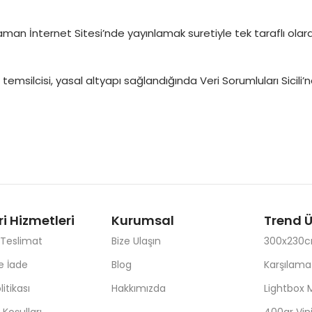
i zaman İnternet Sitesi’nde yayınlamak suretiyle tek taraflı olarak 
msilcisi, yasal altyapı sağlandığında Veri Sorumluları Sicili
i Hizmetleri
Kurumsal
Trend Ü
 Teslimat
Bize Ulaşın
300x230c
e İade
Blog
Karşılama
litikası
Hakkımızda
Lightbox