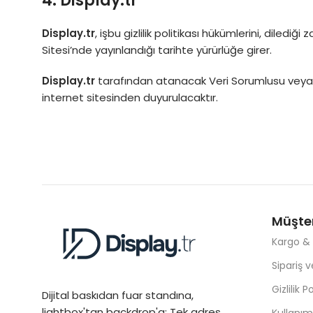
4. Display.tr
Display.tr
, işbu gizlilik politikası hükümlerini, dilediğ
Sitesi’nde yayınlandığı tarihte yürürlüğe girer.
Display.tr
tarafından atanacak Veri Sorumlusu veya te
internet sitesinden duyurulacaktır.
Müşter
Kargo &
Sipariş v
Gizlilik Po
Dijital baskıdan fuar standına,
lightbox'tan backdrop'a: Tek adres