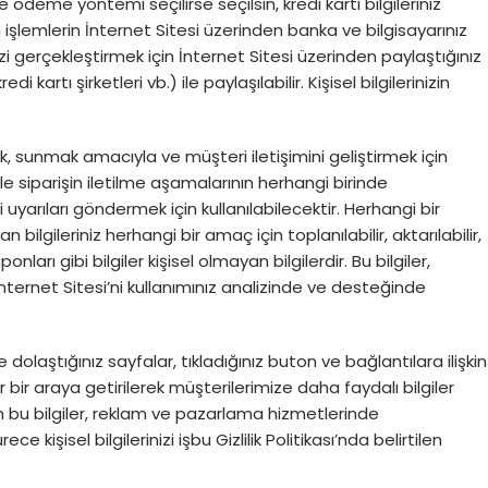
ödeme yöntemi seçilirse seçilsin, kredi kartı bilgileriniz
emlerin İnternet Sitesi üzerinden banka ve bilgisayarınız
i gerçekleştirmek için İnternet Sitesi üzerinden paylaştığınız
i kartı şirketleri vb.) ile paylaşılabilir. Kişisel bilgilerinizin
mak, sunmak amacıyla ve müşteri iletişimini geliştirmek için
erle siparişin iletilme aşamalarının herhangi birinde
li uyarıları göndermek için kullanılabilecektir. Herhangi bir
bilgileriniz herhangi bir amaç için toplanılabilir, aktarılabilir,
ponları gibi bilgiler kişisel olmayan bilgilerdir. Bu bilgiler,
 İnternet Sitesi’ni kullanımınız analizinde ve desteğinde
dolaştığınız sayfalar, tıkladığınız buton ve bağlantılara ilişkin
ler bir araya getirilerek müşterilerimize daha faydalı bilgiler
yen bu bilgiler, reklam ve pazarlama hizmetlerinde
şisel bilgilerinizi işbu Gizlilik Politikası’nda belirtilen