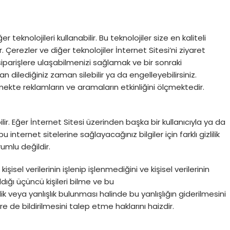
teknolojileri kullanabilir. Bu teknolojiler size en kaliteli
erezler ve diğer teknolojiler İnternet Sitesi’ni ziyaret
siparişlere ulaşabilmenizi sağlamak ve bir sonraki
an dilediğiniz zaman silebilir ya da engelleyebilirsiniz.
ermekte reklamların ve aramaların etkinliğini ölçmektedir.
r. Eğer İnternet Sitesi üzerinden başka bir kullanıcıyla ya da
bu internet sitelerine sağlayacağınız bilgiler için farklı gizlilik
rumlu değildir.
şisel verilerinin işlenip işlenmediğini ve kişisel verilerinin
dığı üçüncü kişileri bilme ve bu
klik veya yanlışlık bulunması halinde bu yanlışlığın giderilmesini
re de bildirilmesini talep etme haklarını haizdir.