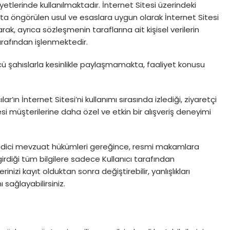
tlerinde kullanılmaktadır. İnternet Sitesi üzerindeki
zuatta öngörülen usul ve esaslara uygun olarak İnternet Sitesi
ak, ayrıca sözleşmenin taraflarına ait kişisel verilerin
arafından işlenmektedir.
çüncü şahıslarla kesinlikle paylaşmamakta, faaliyet konusu
ılar’ın İnternet Sitesi’ni kullanımı sırasında izlediği, ziyaretçi
esi müşterilerine daha özel ve etkin bir alışveriş deneyimi
emredici mevzuat hükümleri gereğince, resmi makamlara
diği tüm bilgilere sadece Kullanıcı tarafından
izi kayıt olduktan sonra değiştirebilir, yanlışlıkları
 sağlayabilirsiniz.