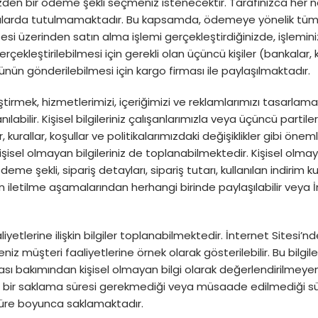
izden bir ödeme şekli seçmeniz istenecektir. Tarafınızca her ne 
arda tutulmamaktadır. Bu kapsamda, ödemeye yönelik tüm işl
i üzerinden satın alma işlemi gerçekleştirdiğinizde, işleminiz
 gerçekleştirilebilmesi için gerekli olan üçüncü kişiler (bankalar, kred
ünün gönderilebilmesi için kargo firması ile paylaşılmaktadır.
geliştirmek, hizmetlerimizi, içeriğimizi ve reklamlarımızı tasarla
ılabilir. Kişisel bilgileriniz çalışanlarımızla veya üçüncü partil
, kurallar, koşullar ve politikalarımızdaki değişiklikler gibi önem
işisel olmayan bilgileriniz de toplanabilmektedir. Kişisel olmayan 
i ödeme şekli, sipariş detayları, sipariş tutarı, kullanılan indirim ku
nizin iletilme aşamalarından herhangi birinde paylaşılabilir veya
tlerine ilişkin bilgiler toplanabilmektedir. İnternet Sitesi’nde 
üreniz müşteri faaliyetlerine örnek olarak gösterilebilir. Bu bilgi
olitikası bakımından kişisel olmayan bilgi olarak değerlendirilme
 bir saklama süresi gerekmediği veya müsaade edilmediği sürece ki
süre boyunca saklamaktadır.