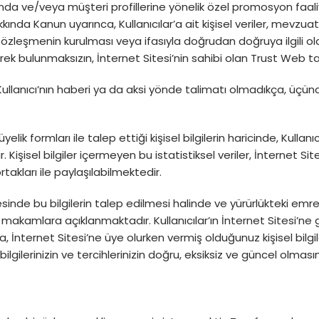
a ve/veya müşteri profillerine yönelik özel promosyon faaliye
Hakkında Kanun uyarınca, Kullanıcılar’a ait kişisel veriler, mev
özleşmenin kurulması veya ifasıyla doğrudan doğruya ilgili olar
erek bulunmaksızın, İnternet Sitesi’nin sahibi olan Trust Web t
lgili Kullanıcı’nın haberi ya da aksi yönde talimatı olmadıkça, ü
elik formları ile talep ettiği kişisel bilgilerin haricinde, Kullanıc
Kişisel bilgiler içermeyen bu istatistiksel veriler, İnternet Sit
rtakları ile paylaşılabilmektedir.
iresinde bu bilgilerin talep edilmesi halinde ve yürürlükteki 
mlara açıklanmaktadır. Kullanıcılar’ın İnternet Sitesi’ne gir
İnternet Sitesi’ne üye olurken vermiş olduğunuz kişisel bilgilerin
lgilerinizin ve tercihlerinizin doğru, eksiksiz ve güncel olmasını