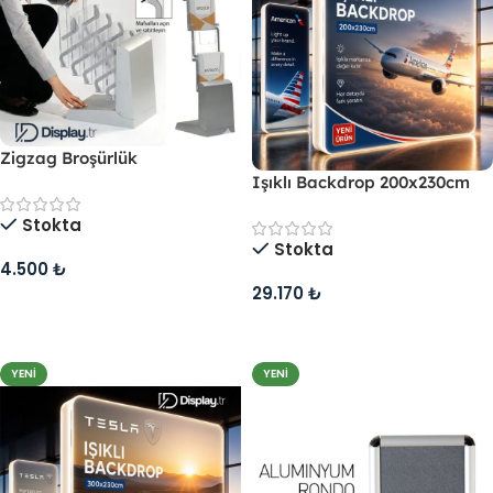
Zigzag Broşürlük
Işıklı Backdrop 200x230cm
Stokta
Stokta
4.500
₺
29.170
₺
Sepete Ekle
Sepete Ekle
YENI
YENI