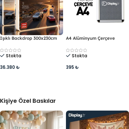
Işıklı Backdrop 300x230cm
A4 Alüminyum Çerçeve
Stokta
Stokta
36.380
₺
395
₺
Sepete Ekle
Sepete Ekle
Kişiye Özel Baskılar