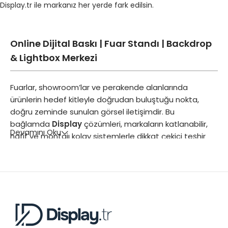
Display.tr ile markanız her yerde fark edilsin.
Online Dijital Baskı | Fuar Standı | Backdrop
& Lightbox Merkezi
Fuarlar, showroom’lar ve perakende alanlarında
ürünlerin hedef kitleyle doğrudan buluştuğu nokta,
doğru zeminde sunulan görsel iletişimdir. Bu
bağlamda
Display
çözümleri, markaların katlanabilir,
Devamını Oku
hafif ve montajı kolay sistemlerle dikkat çekici teşhir
alanları oluşturmasına imkan tanımaktadır. Özellikle
geçici satış noktaları veya sezonluk kampanyalar için
geliştirilen bu portatif düzenekler, yüksek çözünürlüklü
grafiklerle desteklendiğinde müşteri ilgisini anında
ürüne yönlendirir.
Kurumsal firmaların sergileme stratejilerinde tercih