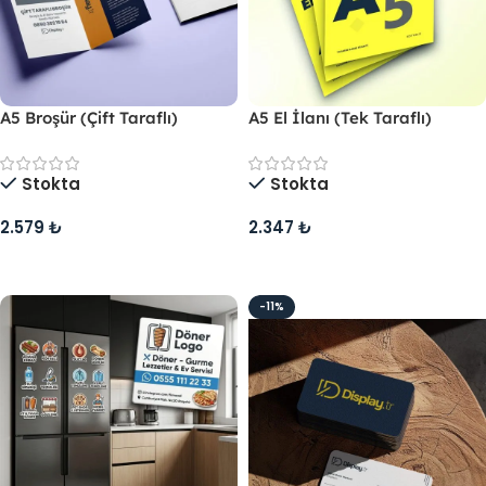
A5 Broşür (Çift Taraflı)
A5 El İlanı (Tek Taraflı)
Stokta
Stokta
2.579
₺
2.347
₺
Sepete Ekle
Sepete Ekle
-11%