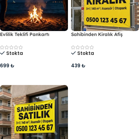
Evlilik Teklifi Pankartı
Sahibinden Kiralık Afiş
Stokta
Stokta
699
₺
439
₺
Sepete Ekle
Sepete Ekle