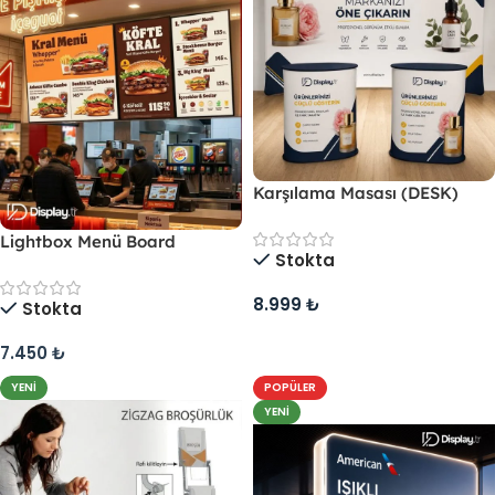
Karşılama Masası (DESK)
Lightbox Menü Board
Stokta
8.999
₺
Stokta
Sepete Ekle
7.450
₺
/ m2
YENI
POPÜLER
YENI