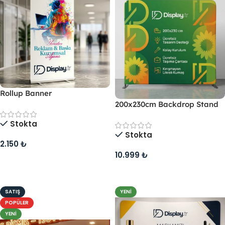
Rollup Banner
200x230cm Backdrop Stand
Stokta
Stokta
2.150
₺
10.999
₺
Sepete Ekle
Sepete Ekle
SATIŞ
YENI
POPÜLER
YENI