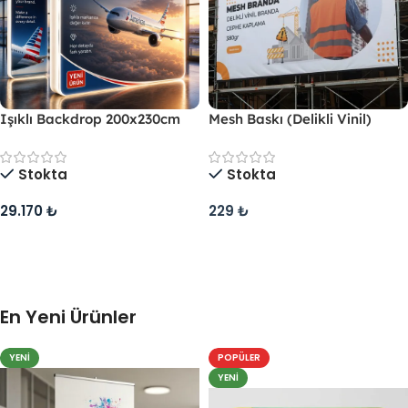
Işıklı Backdrop 200x230cm
Mesh Baskı (Delikli Vinil)
Stokta
Stokta
29.170
₺
229
₺
/ m2
Sepete Ekle
En Yeni Ürünler
YENI
POPÜLER
YENI