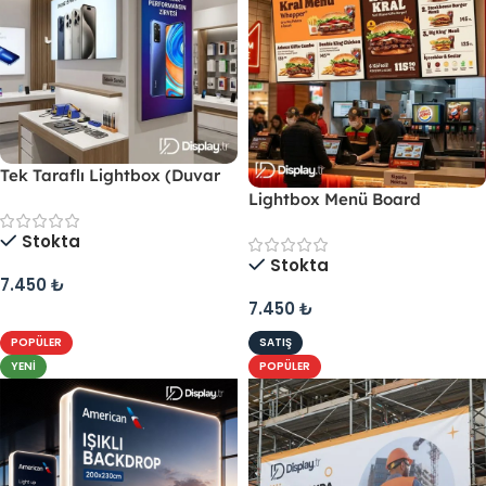
Tek Taraflı Lightbox (Duvar
Tipi)
Lightbox Menü Board
Stokta
Stokta
7.450
₺
/ m2
7.450
₺
/ m2
POPÜLER
SATIŞ
YENI
POPÜLER