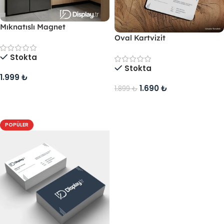
Mıknatıslı Magnet
Oval Kartvizit
Stokta
Stokta
1.999
₺
1.690
₺
1.899
₺
Sepete Ekle
Sepete Ekle
POPÜLER