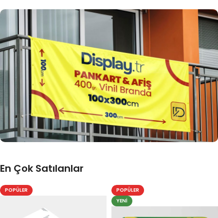
En Çok Satılanlar
Ürünlere Git
POPÜLER
POPÜLER
YENI