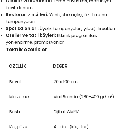
Okullar ve kurumlar:
Tören duyuruları, mezuniyet,
kayıt dönemi
Restoran zincirleri:
Yeni şube açılışı, özel menü
kampanyaları
Spor salonları:
Üyelik kampanyaları, yılbaşı fırsatları
Oteller ve tatil köyleri:
Etkinlik programları,
yönlendirme, promosyonlar
Teknik özellikler
ÖZELLIK
DEĞER
Boyut
70 x 100 cm
Malzeme
Vinil Branda (280-400 gr/m²)
Baskı
Dijital, CMYK
Kuşgözü
4 adet (köşeler)