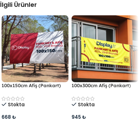
İlgili Ürünler
100x150cm Afiş (Pankart)
100x300cm Afiş (Pankart)
Stokta
Stokta
668
₺
945
₺
Sepete Ekle
Sepete Ekle