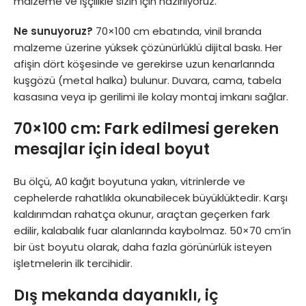
malzeme ve işçilikle sizin için hazırlıyoruz.
Ne sunuyoruz?
70×100 cm ebatında, vinil branda
malzeme üzerine yüksek çözünürlüklü dijital baskı. Her
afişin dört köşesinde ve gerekirse uzun kenarlarında
kuşgözü (metal halka) bulunur. Duvara, cama, tabela
kasasına veya ip gerilimi ile kolay montaj imkanı sağlar.
70×100 cm: Fark edilmesi gereken
mesajlar için ideal boyut
Bu ölçü, A0 kağıt boyutuna yakın, vitrinlerde ve
cephelerde rahatlıkla okunabilecek büyüklüktedir. Karşı
kaldırımdan rahatça okunur, araçtan geçerken fark
edilir, kalabalık fuar alanlarında kaybolmaz. 50×70 cm’in
bir üst boyutu olarak, daha fazla görünürlük isteyen
işletmelerin ilk tercihidir.
Dış mekanda dayanıklı, iç